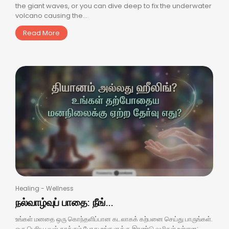
the giant waves, or you can dive deep to fix the underwater
volcano causing the...
Read More
Healing
-
Wellness
நல்வாழ்வுப் பாதை: நீங்...
உங்கள் மனதை ஒரு கொந்தளிப்பான கடலாகக் கற்பனை செய்து பாருங்கள்.
ஒரு பெரிய புயல் தாக்கும் போது உங்களுக்கு இரண்டு வழிகள் உள்ளன: