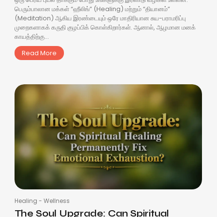
பெரும்பாலான மக்கள் “ஹீலிங்” (Healing) மற்றும் “தியானம்”
(Meditation) ஆகிய இரண்டையும் ஒரே மாதிரியான சுய-பராமரிப்பு
முறைகளாகக் கருதி குழப்பிக் கொள்கிறார்கள். ஆனால், ஆழமான மனக்
காயத்திற்கு...
Read More
Healing
-
Wellness
The Soul Upgrade: Can Spiritual