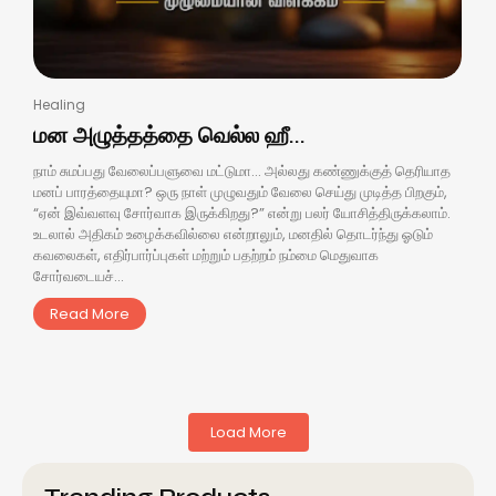
Healing
மன அழுத்தத்தை வெல்ல ஹீ...
நாம் சுமப்பது வேலைப்பளுவை மட்டுமா… அல்லது கண்ணுக்குத் தெரியாத
மனப் பாரத்தையுமா? ஒரு நாள் முழுவதும் வேலை செய்து முடித்த பிறகும்,
“ஏன் இவ்வளவு சோர்வாக இருக்கிறது?” என்று பலர் யோசித்திருக்கலாம்.
உடலால் அதிகம் உழைக்கவில்லை என்றாலும், மனதில் தொடர்ந்து ஓடும்
கவலைகள், எதிர்பார்ப்புகள் மற்றும் பதற்றம் நம்மை மெதுவாக
சோர்வடையச்...
Read More
Load More