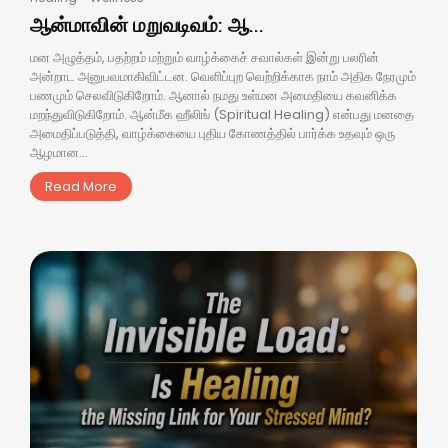
ஆன்மாவின் மறுவடிவம்: ஆ...
மன அழுத்தம், பதற்றம் மற்றும் வாழ்க்கைச் சவால்கள் இன்று பலரின்
அன்றாட அனுபவமாகிவிட்டன. வெளிப்புற வெற்றிக்காக நாம் அதிக நேரமும்
பணமும் செலவிடுகிறோம். ஆனால் நமது உள்மன அமைதியை கவனிக்க
மறந்துவிடுகிறோம். ஆன்மீக ஹீலிங் (Spiritual Healing) என்பது மனதை
அமைதிப்படுத்தி, வாழ்க்கையை புதிய கோணத்தில் பார்க்க உதவும் ஒரு
ஆழமான...
Read More