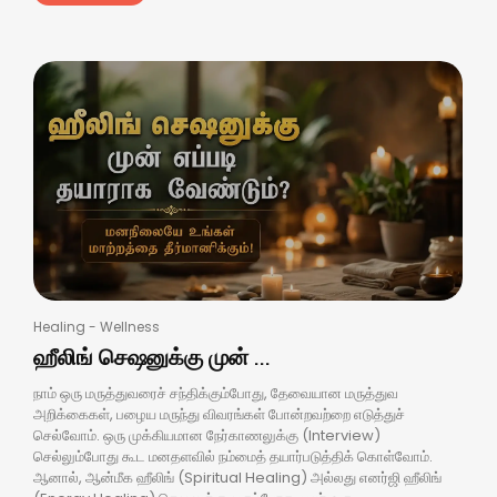
Healing
-
Wellness
ஹீலிங் செஷனுக்கு முன் ...
நாம் ஒரு மருத்துவரைச் சந்திக்கும்போது, தேவையான மருத்துவ
அறிக்கைகள், பழைய மருந்து விவரங்கள் போன்றவற்றை எடுத்துச்
செல்வோம். ஒரு முக்கியமான நேர்காணலுக்கு (Interview)
செல்லும்போது கூட மனதளவில் நம்மைத் தயார்படுத்திக் கொள்வோம்.
ஆனால், ஆன்மீக ஹீலிங் (Spiritual Healing) அல்லது எனர்ஜி ஹீலிங்