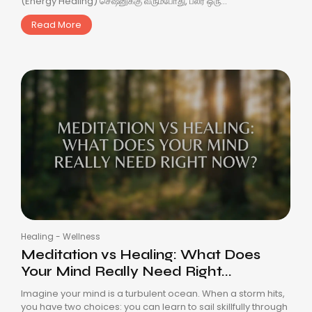
(Energy Healing) செஷனுக்கு வரும்போது, பலர் ஒரு...
Read More
Healing
-
Wellness
Meditation vs Healing: What Does
Your Mind Really Need Right...
Imagine your mind is a turbulent ocean. When a storm hits,
you have two choices: you can learn to sail skillfully through