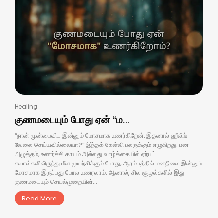
Healing
குணமடையும் போது ஏன் “ம...
“நான் முன்பைவிட இன்னும் மோசமாக உணர்கிறேன். இதனால் ஹீலிங்
வேலை செய்யவில்லையா?” இந்தக் கேள்வி பலருக்கும் எழுகிறது. மன
அழுத்தம், உணர்ச்சி காயம் அல்லது வாழ்க்கையில் ஏற்பட்ட
சவால்களிலிருந்து மீள முயற்சிக்கும் போது, ஆரம்பத்தில் மனநிலை இன்னும்
மோசமாக இருப்பது போல உணரலாம். ஆனால், சில சூழல்களில் இது
குணமடையும் செயல்முறையின்...
Read More