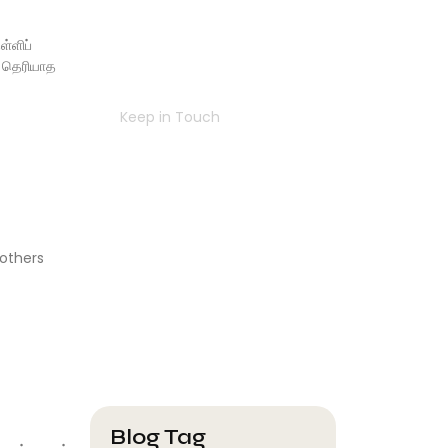
Navigating
ள்ளிப்
Success
் தெரியாத
Together
Keep in Touch
Contact Us
 others
Blog Tag