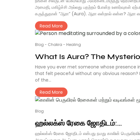
நீங்கள் சிலருடன் பேசும்போது அவர்களிடமிருந்து நேர்மற
அமைதி, மகிழ்ச்சி அல்லது பதற்றம் போன்ற உணர்வுகள் ஏற
கருத்துதான் “ஆரா” (Aura). ஆரா என்றால் என்ன? ஆரா என்
Read More
Blog
-
Chakra
-
Healing
What Is Aura? The Mysteriou
Have you ever met someone whose presence inst
that felt peaceful without any obvious reason? 
of the...
Read More
Blog
ஹல்லக்ஸ் ரேகை ஜோதிடம்:...
ஹல்லக்ஸ் ரேகை ஜோதிடம் என்பது நமது காலின் பெருவிரலில
அமைப்புகளை அடிப்படையாகக் கொண்டு ஒருவருடைய வாழ்க்க