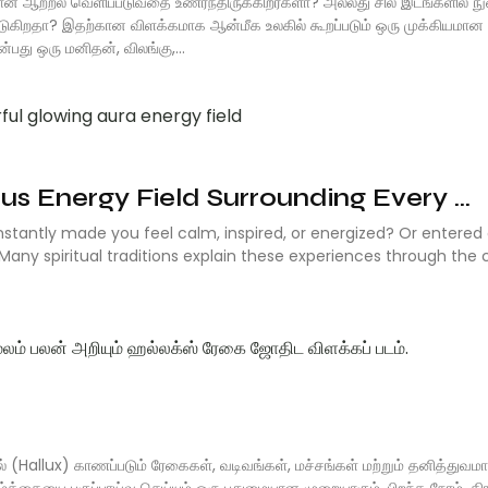
ையான ஆற்றல் வெளிப்படுவதை உணர்ந்திருக்கிறீர்களா? அல்லது சில இடங்களில் ந
்படுகிறதா? இதற்கான விளக்கமாக ஆன்மீக உலகில் கூறப்படும் ஒரு முக்கியமான
பது ஒரு மனிதன், விலங்கு,...
s Energy Field Surrounding Every ...
antly made you feel calm, inspired, or energized? Or entered 
Many spiritual traditions explain these experiences through the
் (Hallux) காணப்படும் ரேகைகள், வடிவங்கள், மச்சங்கள் மற்றும் தனித்துவம
ையை பகுப்பாய்வு செய்யும் ஒரு புதுமையான முறையாகும். பிறந்த நேரம், கி