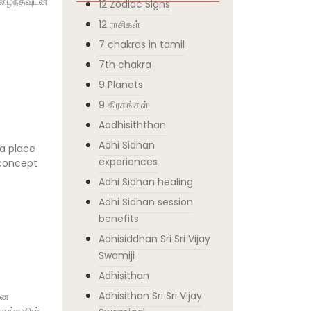
ுழைந்தவுடன்
12 Zodiac Signs
12 ராசிகள்
7 chakras in tamil
7th chakra
9 Planets
9 கிரகங்கள்
Aadhisiththan
Adhi Sidhan
a place
experiences
 concept
Adhi Sidhan healing
Adhi Sidhan session
benefits
Adhisiddhan Sri Sri Vijay
Swamiji
Adhisithan
Adhisithan Sri Sri Vijay
ான
ரகங்களின்