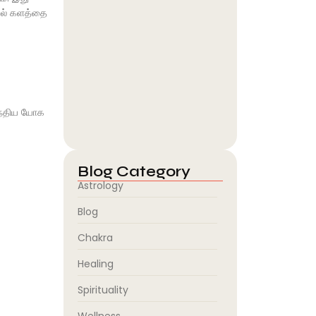
்றல் களத்தை
Guru Line Vaagai, Naasu &
Sangu…
August 6, 2026
இஷ்ட தெய்வத்தை எப்படி தேர்வு
இந்திய யோக
செய்வது? மனம்…
August 6, 2026
Blog Category
Astrology
Blog
Chakra
Healing
Spirituality