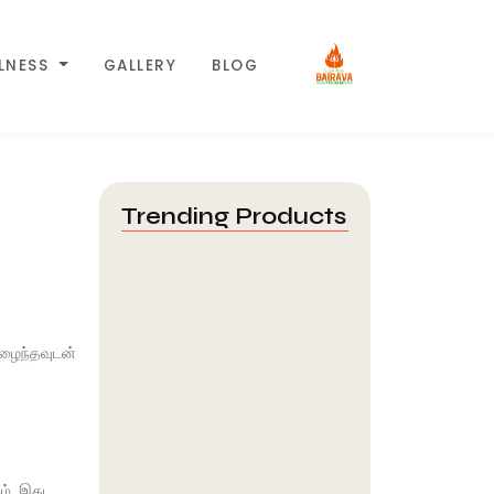
LLNESS
GALLERY
BLOG
Trending Products
Guru Line Surya & Varuna
Lines:…
August 7, 2026
ுழைந்தவுடன்
நவகிரக வழிபாடு செய்வதால்
கிடைக்கும் ஆன்மீக பலன்கள்
August 7, 2026
ம். இது