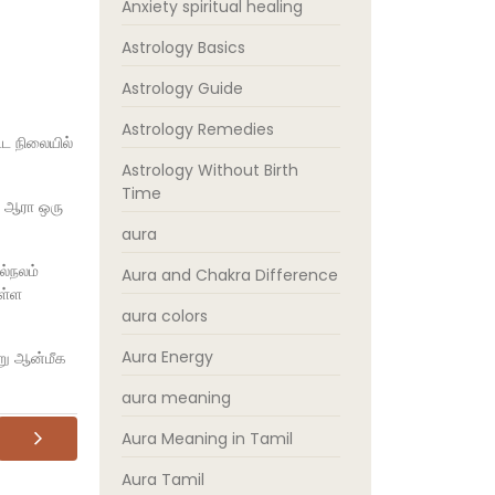
Anxiety spiritual healing
Astrology Basics
Astrology Guide
Astrology Remedies
்ட நிலையில்
Astrology Without Birth
Time
ே ஆரா ஒரு
aura
ல்நலம்
Aura and Chakra Difference
ொள்ள
aura colors
Aura Energy
று ஆன்மீக
aura meaning
Aura Meaning in Tamil
Aura Tamil