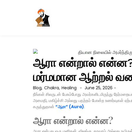
ஆரா என்றால் என்ன? 
மர்மமான ஆற்றல் வ
Blog
,
Chakra
,
Healing
June 25, 2026
-
-
நீங்கள் சிலருடன் பேசும்போது அவர்களிடமிருந்து நேர்மற
அமைதி, மகிழ்ச்சி அல்லது பதற்றம் போன்ற உணர்வுகள் ஏற
கருத்துதான்
“ஆரா” (Aura)
.
ஆரா என்றால் என்ன?
ஆரா என்பது ஒரு மனிதன், விலங்கு, தாவரம் அல்லது உயிருள