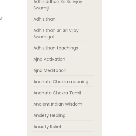
Adhisiddhan Sri Sri Vijay
Swamiji
ு.
Adhisithan
Adhisithan Sri Sri Vijay
Swamigal
Adhisithan teachings
Ajna Activation
Ajna Meditation
Anahata Chakra meaning
Anahata Chakra Tamil
Ancient Indian Wisdom
Anxiety Healing
Anxiety Relief