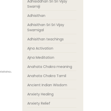
Adhisiddhan Sri Sri Vijay
Swamiji
Adhisithan
Adhisithan Sri Sri Vijay
Swamigal
Adhisithan teachings
Ajna Activation
Ajna Meditation
Anahata Chakra meaning
துமானவை.
Anahata Chakra Tamil
Ancient Indian Wisdom
Anxiety Healing
Anxiety Relief