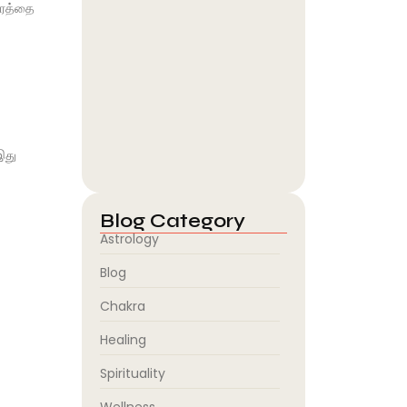
யரத்தை
Guru Line Vaagai, Naasu &
Sangu…
August 6, 2026
இஷ்ட தெய்வத்தை எப்படி தேர்வு
செய்வது? மனம்…
இது
August 6, 2026
Blog Category
Astrology
Blog
Chakra
Healing
Spirituality