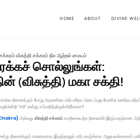
HOME
ABOUT
DIVINE WE
க்கச் சொல்லுங்கள்:
 (விசுத்தி) மகா சக்தி!
 சொல்ல நினைக்கும் போது தொண்டையில் ஏதோ அடைப்பது போன்ற உணர்வு ஏற்ப
ழியின்றி “சரி” என்று சம்மதித்திருக்கிறீர்களா?
 Chakra)
அல்லது
விசுத்தி சக்கரம்
சமநிலையற்ற நிலையில் இருப்பதற்கான அற
என்று நினைக்கும் மாணவராக இருந்தாலும் சரி, வாழ்க்கை அனுபவங்களைப் பகிர 