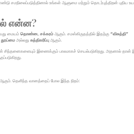
கொண்டு சமநிலைப்படுத்தினால் உங்கள் ஆளுமை மற்றும் தொடர்புத்திறன் புதிய உ
ல் என்ன?
தாவது மையம்
தொண்டை சக்கரம்
ஆகும். சமஸ்கிருதத்தில் இதற்கு
“விசுத்தி”
்
தூய்மை
அல்லது
சுத்திகரிப்பு
ஆகும்.
ின் சிந்தனைகளையும் இணைக்கும் பாலமாகச் செயல்படுகிறது. அதனால் தான் 
தப்படுகிறது.
ஆகும். தெளிந்த வானத்தைப் போல இந்த நிறம்: