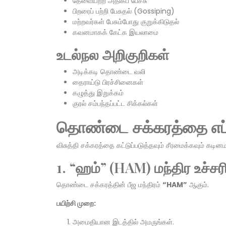
தேவையற்ற அதிகப் பேச்சு
பிறரைப் பற்றி பேசுதல் (Gossiping)
மற்றவர்கள் பேசும்போது குறுக்கிடுதல்
கவனமாகக் கேட்க இயலாமை
உடல்நல அறிகுறிகள்
அடிக்கடி தொண்டை வலி
தைராய்டு பிரச்சினைகள்
கழுத்து இறுக்கம்
குரல் சம்பந்தப்பட்ட சிக்கல்கள்
தொண்டை சக்கரத்தை எப்ப
விசுத்தி சக்கரத்தை கட்டுப்படுத்தவும் சீரமைக்கவும் 
1. “ஹம்” (HAM) மந்திர உச்சரிப
தொண்டை சக்கரத்தின் பீஜ மந்திரம்
“HAM”
ஆகும்.
பயிற்சி முறை:
அமைதியான இடத்தில் அமருங்கள்.