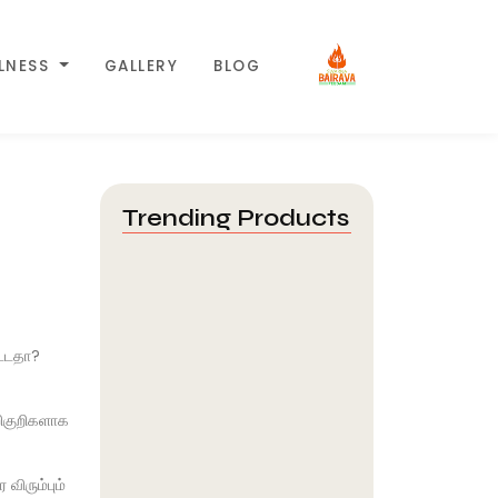
LLNESS
GALLERY
BLOG
Trending Products
Guru Line Surya & Varuna
Lines:…
August 7, 2026
ட்டதா?
நவகிரக வழிபாடு செய்வதால்
ிகுறிகளாக
கிடைக்கும் ஆன்மீக பலன்கள்
August 7, 2026
விரும்பும்