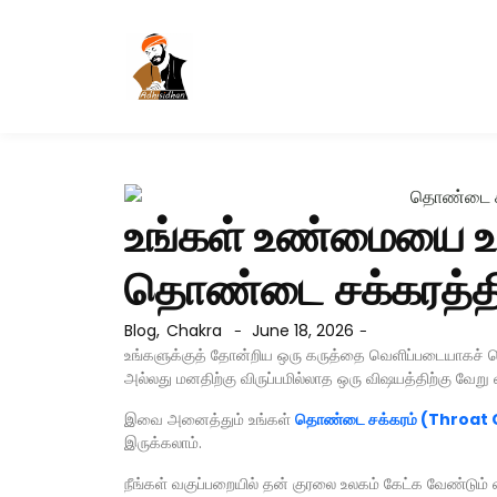
உங்கள் உண்மையை உர
தொண்டை சக்கரத்தின்
Blog
,
Chakra
June 18, 2026
-
-
உங்களுக்குத் தோன்றிய ஒரு கருத்தை வெளிப்படையாகச்
அல்லது மனதிற்கு விருப்பமில்லாத ஒரு விஷயத்திற்கு வேறு வ
இவை அனைத்தும் உங்கள்
தொண்டை சக்கரம் (Throat
இருக்கலாம்.
நீங்கள் வகுப்பறையில் தன் குரலை உலகம் கேட்க வேண்டும் 