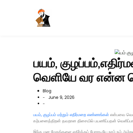
பயம், குழப்பம்,எதி
வெளியே வர என்ன ச
Blog
June 9, 2026
-
-
பயம், குழப்பம் மற்றும் எதிர்மறை எண்ணங்கள்
என்பவை வெளிய
கற்பனைத்திறன் தவறான திசையில் பயணிப்பதன் வெளிப்பா
இந்த மன மேகங்களை எதிர்த்துப் போராடியே நாம் நம் ஆற