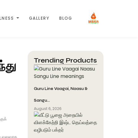
LLNESS
GALLERY
BLOG
Trending Products
்து
Guru Line Vaagai, Naasu &
Sangu…
August 6, 2026
்தக்
ம் வலுவாக