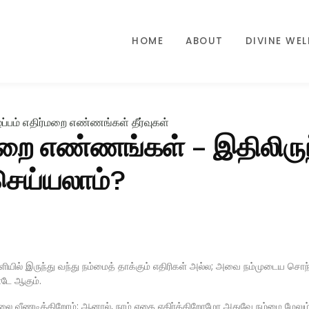
HOME
ABOUT
DIVINE WE
ர்மறை எண்ணங்கள் – இதிலிருந
ெய்யலாம்?
ில் இருந்து வந்து நம்மைத் தாக்கும் எதிரிகள் அல்ல; அவை நம்முடைய சொந
டே ஆகும்.
்றலை வீணடிக்கிறோம்; ஆனால், நாம் எதை எதிர்க்கிறோமோ அதுவே நம்மை மேலு