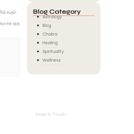
Blog Category
்டு வரும்.
Astrology
ுடியாத ஒரு
Blog
Chakra
Healing
Spirituality
Wellness
Navigating
Success
Together
Keep in Touch
Contact Us