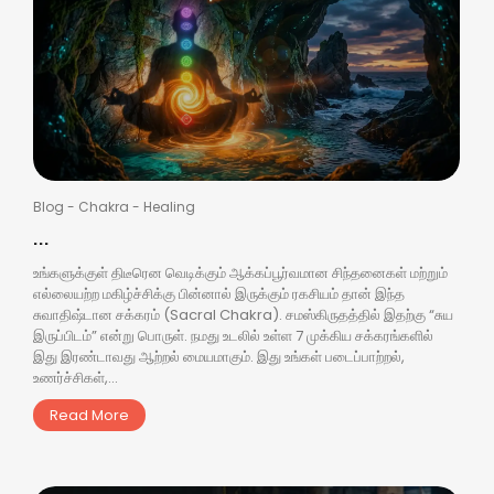
Blog
-
Chakra
-
Healing
...
உங்களுக்குள் திடீரென வெடிக்கும் ஆக்கப்பூர்வமான சிந்தனைகள் மற்றும்
எல்லையற்ற மகிழ்ச்சிக்கு பின்னால் இருக்கும் ரகசியம் தான் இந்த
சுவாதிஷ்டான சக்கரம் (Sacral Chakra). சமஸ்கிருதத்தில் இதற்கு “சுய
இருப்பிடம்” என்று பொருள். நமது உடலில் உள்ள 7 முக்கிய சக்கரங்களில்
இது இரண்டாவது ஆற்றல் மையமாகும். இது உங்கள் படைப்பாற்றல்,
உணர்ச்சிகள்,...
Read More