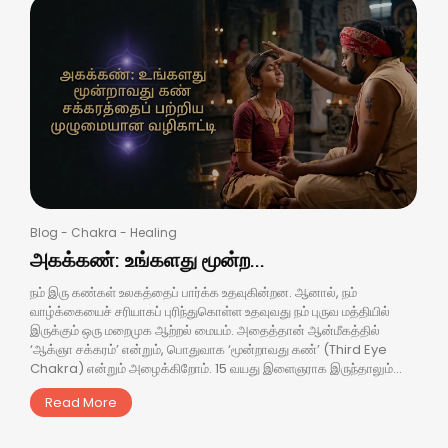
Blog
-
Chakra
-
Healing
அகக்கண்: உங்களது மூன்ற...
நம் இரு கண்கள் உலகத்தைப் பார்க்க உதவுகின்றன. ஆனால், நம்
வாழ்க்கையைச் சரியாகப் புரிந்துகொள்ள உதவுவது நம் புருவ மத்தியில்
இருக்கும் ஒரு மறைமுக ஆற்றல் மையம். அதைத்தான் ஆன்மீகத்தில்
‘ஆக்ஞா சக்கரம்’ என்றும், பொதுவாக ‘மூன்றாவது கண்’ (Third Eye
Chakra) என்றும் அழைக்கிறோம். 15 வயது இளைஞராக இருந்தாலும்...
Read More