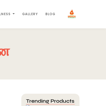
LLNESS
GALLERY
BLOG
்ன
Trending Products