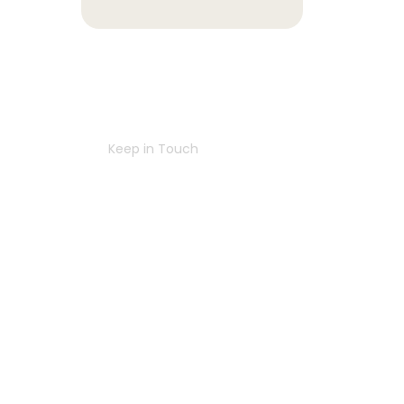
Navigating
Success
Together
Keep in Touch
Contact Us