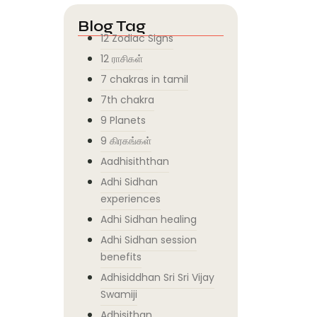
Blog Tag
12 Zodiac Signs
12 ராசிகள்
7 chakras in tamil
7th chakra
9 Planets
9 கிரகங்கள்
Aadhisiththan
Adhi Sidhan
experiences
Adhi Sidhan healing
Adhi Sidhan session
benefits
Adhisiddhan Sri Sri Vijay
Swamiji
Adhisithan