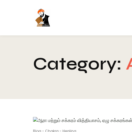
Category:
Blog
-
Chakra
-
Healing