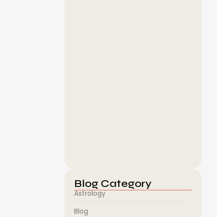
நவகிரக வழிபாடு செய்வதால் கிடைக்கும்
ஆன்மீக பலன்கள்
August 7, 2026
rprints, every
Guru Line Vaagai, Naasu & Sangu…
August 6, 2026
இஷ்ட தெய்வத்தை எப்படி தேர்வு செய்வது?
மனம்…
August 6, 2026
Blog Category
Astrology
Blog