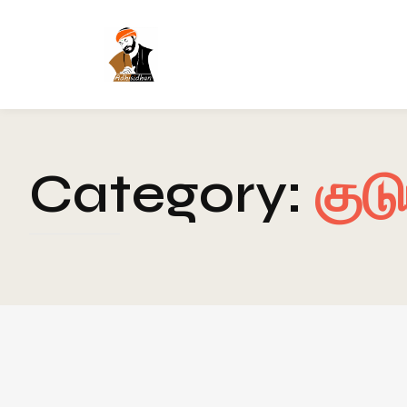
Category:
குட