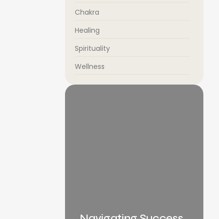
Chakra
Healing
Spirituality
Wellness
 தூண்களே ஒரு
சில குறிப்பிட்ட
Navigating Success