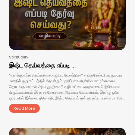
Spirituality
இஷ்ட தெய்வத்தை எப்படி ...
“எனக்கு எந்த தெய்வத்தை வழிபட வேண்டும்?” என்ற கேள்வி பலருடைய
மனதில் ஒரு கட்டத்தில் தோன்றும். குறிப்பாக ஆன்மிக வாழ்க்கையை
தொடங்குபவர்கள் அல்லது தினசரி வழிபாட்டை ஒழுங்காக மேற்கொள்ள
விரும்புபவர்கள் இந்த சந்தேகத்தை அடிக்கடி கேட்பார்கள். இதற்கு ஒரே
ஒரு பதில் இல்லை. ஏனெனில் இஷ்ட தெய்வம் என்பது கட்டாயமாக யாரோ...
Read More