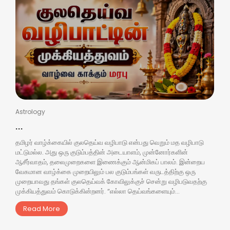
Astrology
...
தமிழர் வாழ்க்கையில் குலதெய்வ வழிபாடு என்பது வெறும் மத வழிபாடு
மட்டுமல்ல. அது ஒரு குடும்பத்தின் அடையாளம், முன்னோர்களின்
ஆசீர்வாதம், தலைமுறைகளை இணைக்கும் ஆன்மிகப் பாலம். இன்றைய
வேகமான வாழ்க்கை முறையிலும் பல குடும்பங்கள் வருடத்திற்கு ஒரு
முறையாவது தங்கள் குலதெய்வக் கோவிலுக்குச் சென்று வழிபடுவதற்கு
முக்கியத்துவம் கொடுக்கின்றனர். “எல்லா தெய்வங்களையும்...
Read More